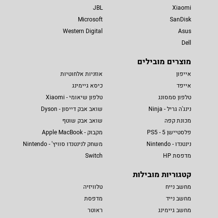
JBL
Xiaomi
Microsoft
SanDisk
Western Digital
Asus
Dell
מוצרים מובילים
אייפון
אוזניות אלחוטיות
אייפד
כיסא גיימינג
טלפון סמסונג
טלפון שיאומי - Xiaomi
נינג'ה גריל - Ninja
שואב אבק דייסון - Dyson
מכונת קפה
שואב אבק שוטף
פלסטיישן 5 - PS5
מקבוק - Apple MacBook
נינטנדו - Nintendo
משחק לנינטנדו סוויץ' - Nintendo
מדפסת HP
Switch
קטגוריות מובילות
מחשב נייח
טלוויזיה
מחשב נייד
מדפסת
מחשב גיימינג
ראוטר