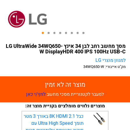
מסך מחשב רחב לבן 34 אינץ LG UltraWide 34WQ650-
W DisplayHDR 400 IPS 100Hz USB-C
למגוון מוצרי LG
מק"ט אייבורי:
34WQ650-W
מוצר זה לא זמין
למעבר לקטגוריית מסכי מחשב
לחץ/י כאן
מוצרים נלווים מומלצים בקניית מוצר זה:
כבל 8K HDMI 2.1 באורך 3 מטר
תומך Ultra High Speed עם