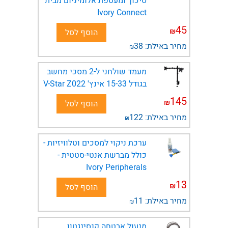
סיכוך ומעטפת אלומיניום מבית
Ivory Connect
45
₪
הוסף לסל
מחיר באילת:
38
₪
מעמד שולחני ל-2 מסכי מחשב
בגודל 15-33 אינץ' V-Star Z022
145
₪
הוסף לסל
מחיר באילת:
122
₪
ערכת ניקוי למסכים וטלוויזיות -
כולל מברשת אנטי-סטטית -
Ivory Peripherals
13
₪
הוסף לסל
מחיר באילת:
11
₪
מנעול אבטחה קנסינגטון