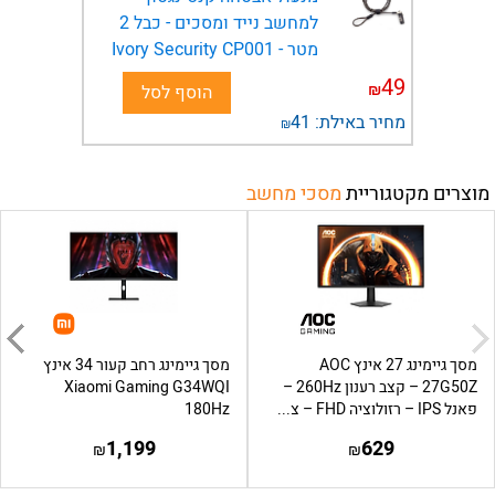
למחשב נייד ומסכים - כבל 2
מטר - Ivory Security CP001
49
₪
הוסף לסל
מחיר באילת:
41
₪
מוצרים מקטגוריית
מסכי מחשב
מסך גיימינג 27 אינץ AOC
מסך גיימינג רחב קעור 34 אינץ
27G50Z – קצב רענון 260Hz –
Xiaomi Gaming G34WQI
פאנל IPS – רזולוציה FHD – צ...
180Hz
1,199
629
₪
₪