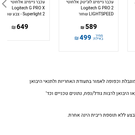
עכבר גיימינג לוג'יטק אלחוטי
עכבר גיימינג אלחוטי
Logitech G PRO X
Logitech G PRO 2
LIGHTSPEED שחור
Superlight 2 - צבע שחור
649
589
₪
₪
מחיר
499
₪
באילת:
גבלת וכפופה לאמור בתעודת האחריות ולתנאי היבואן
 היבואן לרבות גודל/נפח, נתונים טכניים וכד'