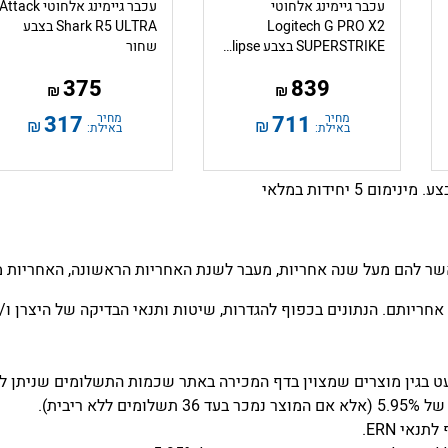
עכבר גיימינג אלחוטי
עכבר גיימינג אלחוטי Attack
Logitech G PRO X2
Shark R5 ULTRA בצבע
SUPERSTRIKE בצבע Lunar Eclipse
שחור
375
839
₪
₪
מחיר
711
מחיר
317
₪
₪
באילת:
באילת:
שר להם מעל שנה אחריות, מעבר לשנת האחריות הראשונה, האחריות מו
אחריותם. הנתונים בכפוף להגדרות, שיטות ותנאי הבדיקה של היצרן ו/או