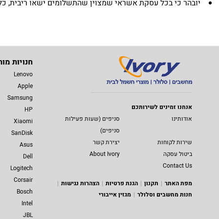
יובהר כי בכל עסקת אשראי שמצוין שהתשלומים ישאו ריבית, כלל הת
חנויות מות
Lenovo
Apple
Samsung
אנחנו זמינים לשירותכם
HP
אודותינו
סניפים (שעות פעילות
Xiaomi
סניפים)
SanDisk
שירות לקוחות
יצירת קשר
Asus
ביטול עסקה
About Ivory
Dell
Contact Us
Logitech
Corsair
מפת האתר
תקנון
הגנת פרטיות
הצהרות נגישות
Bosch
חנות מחשבים וסלולר
מגזין אייבורי
Intel
JBL