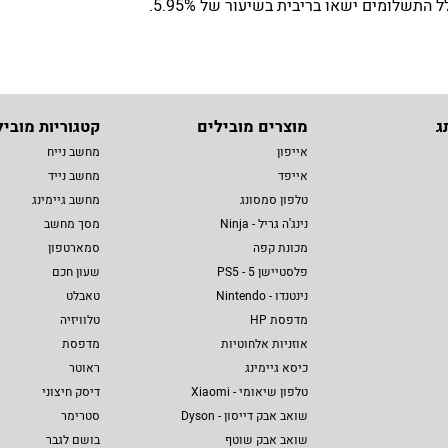
שלומים ישאו בריבית בשיעור של 5.95%.
ג
מוצרים מובילים
קטגוריות מוביל
אייפון
מחשב נייח
אייפד
מחשב נייד
טלפון סמסונג
מחשב גיימינג
נינג'ה גריל - Ninja
מסך מחשב
מכונת קפה
סמארטפון
פלסטיישן 5 - PS5
שעון חכם
נינטנדו - Nintendo
טאבלט
מדפסת HP
טלוויזיה
אוזניות אלחוטיות
מדפסת
כיסא גיימינג
ראוטר
טלפון שיאומי - Xiaomi
דיסק חיצוני
שואב אבק דייסון - Dyson
סטרימר
שואב אבק שוטף
בושם לגבר