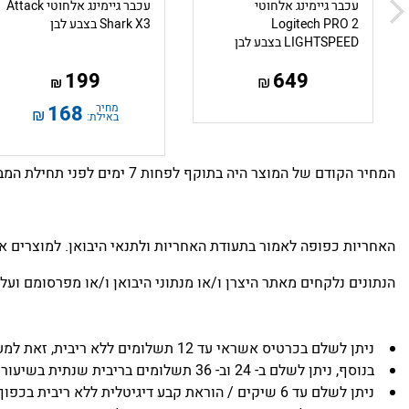
עכבר גיימינג אלחוטי
עכבר גיימינג אלחוטי Attack
Logitech PRO 2
Shark X3 בצבע לבן
LIGHTSPEED בצבע לבן
199
649
₪
₪
מחיר
168
₪
באילת:
המחיר הקודם של המוצר היה בתוקף לפחות 7 ימים לפני תחילת המבצע. מינימום 5 יחידות במלאי
האחריות כפופה לאמור בתעודת האחריות ולתנאי היבואן. למוצרים א
הנתונים נלקחים מאתר היצרן ו/או מנתוני היבואן ו/או מפרסומם ועל 
ניתן לשלם בכרטיס אשראי עד 12 תשלומים ללא ריבית, זאת למעט בגין מוצרים שמצוין בדף המכירה באתר שכמות התשלומים שניתן לבצע ללא תוספת ריבית הינה אחרת.
בנוסף, ניתן לשלם ב- 24 וב- 36 תשלומים בריבית שנתית בשיעור של 5.95% (אלא אם המוצר נמכר בעד 36 תשלומים ללא ריבית).
ניתן לשלם עד 6 שיקים / הוראת קבע דיגיטלית ללא ריבית בכפוף לתנאי ERN.