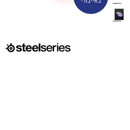
באייבורי
₪