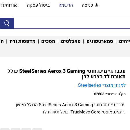
כניסה
הרשמה
ביטול עסקה
אודותינו
יחים
|
סמארטפונים
|
טאבלטים
|
מסכים
|
מדפסות ודיו
|
חו
עכבר גיימינג חוטי SteelSeries Aerox 3 Gaming כולל
תאורת לד בצבע לבן
למגוון מוצרי Steelseries
מק"ט אייבורי:
62603
עכבר גיימינג חוטי SteelSeries Aerox 3 Gaming הכולל חיישן
גיימינג אופטי TrueMove Core, כולל תאורת לד