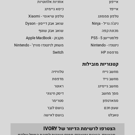
אייפון
אוזניות אלחוטיות
אייפד
כיסא גיימינג
טלפון סמסונג
טלפון שיאומי - Xiaomi
נינג'ה גריל - Ninja
שואב אבק דייסון - Dyson
מכונת קפה
שואב אבק שוטף
פלסטיישן 5 - PS5
מקבוק - Apple MacBook
נינטנדו - Nintendo
משחק לנינטנדו סוויץ' - Nintendo
מדפסת HP
Switch
קטגוריות מובילות
מחשב נייח
טלוויזיה
מחשב נייד
מדפסת
מחשב גיימינג
ראוטר
מסך מחשב
דיסק חיצוני
סמארטפון
סטרימר
שעון חכם
בושם לגבר
טאבלט
בושם לאישה
הצטרפו לרשימת הדיוור של IVORY