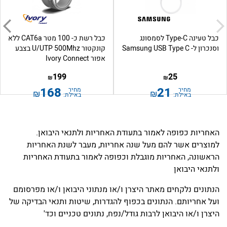
כבל טעינה Type-C​ לסמסונג
כבל רשת כ- 100 מטר CAT6a ללא
וסנכרון ל- Samsung USB Type C
קונקטור U/UTP 500Mhz בצבע
אפור Ivory Connect
199
25
₪
₪
168
21
מחיר
מחיר
₪
₪
באילת:
באילת:
מחיר למטר
25.00
מחיר למטר
1.99
₪
₪
האחריות כפופה לאמור בתעודת האחריות ולתנאי היבואן.
למוצרים אשר להם מעל שנה אחריות, מעבר לשנת האחריות
הראשונה, האחריות מוגבלת וכפופה לאמור בתעודת האחריות
ולתנאי היבואן
הנתונים נלקחים מאתר היצרן ו/או מנתוני היבואן ו/או מפרסומם
ועל אחריותם. הנתונים בכפוף להגדרות, שיטות ותנאי הבדיקה של
היצרן ו/או היבואן לרבות גודל/נפח, נתונים טכניים וכד'