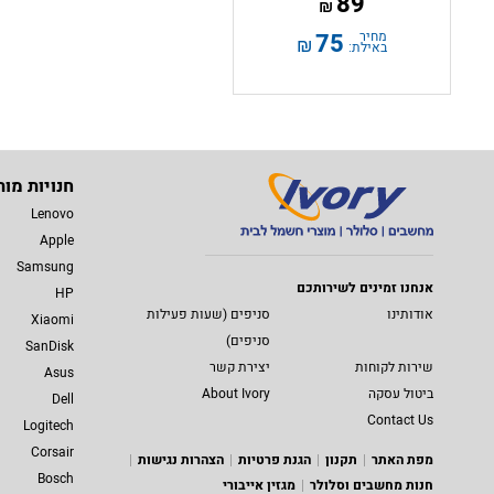
89
₪
מחיר
75
₪
באילת:
חנויות מות
Lenovo
Apple
Samsung
אנחנו זמינים לשירותכם
HP
אודותינו
סניפים (שעות פעילות
Xiaomi
סניפים)
SanDisk
שירות לקוחות
יצירת קשר
Asus
ביטול עסקה
About Ivory
Dell
Contact Us
Logitech
Corsair
מפת האתר
תקנון
הגנת פרטיות
הצהרות נגישות
Bosch
חנות מחשבים וסלולר
מגזין אייבורי