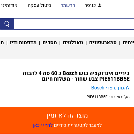
כניסה
הרשמה
ביטול עסקה
אודותינו
יחים
|
סמארטפונים
|
טאבלטים
|
מסכים
|
מדפסות ודיו
|
חו
כיריים אינדוקציה בוש Bosch כ 60 סמ 4 להבות
PIE611BB5E צבע שחור - משלוח חינם
למגוון מוצרי Bosch
מק"ט אייבורי:
PIE611BB5E
מוצר זה לא זמין
למעבר לקטגוריית כיריים
לחץ/י כאן