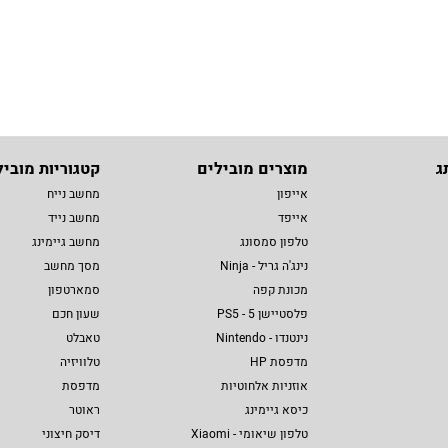
ג
מוצרים מובילים
קטגוריות מוביל
אייפון
מחשב נייח
אייפד
מחשב נייד
טלפון סמסונג
מחשב גיימינג
נינג'ה גריל - Ninja
מסך מחשב
מכונת קפה
סמארטפון
פלסטיישן 5 - PS5
שעון חכם
נינטנדו - Nintendo
טאבלט
מדפסת HP
טלוויזיה
אוזניות אלחוטיות
מדפסת
כיסא גיימינג
ראוטר
טלפון שיאומי - Xiaomi
דיסק חיצוני