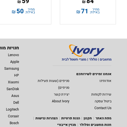
59
84
₪
₪
מחיר
71
מחיר
50
₪
₪
באילת:
באילת:
חנויות מות
Lenovo
Apple
Samsung
אנחנו זמינים לשירותכם
HP
אודותינו
סניפים (שעות פעילות
Xiaomi
סניפים)
SanDisk
שירות לקוחות
יצירת קשר
Asus
ביטול עסקה
About Ivory
Dell
Contact Us
Logitech
Corsair
מפת האתר
תקנון
הגנת פרטיות
הצהרות נגישות
Bosch
חנות מחשבים וסלולר
מגזין אייבורי