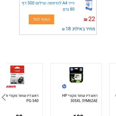
נייר A4 להדפסה וצילום 500 דף
80 גרם
22
₪
הוסף לסל
מחיר באילת:
18
₪
C
ראש דיו שחור מקורי HP
ראש דיו שחור מקורי 
PG-540
305XL 3YM62AE