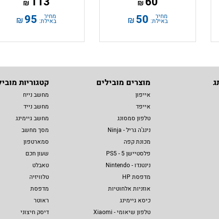
113
60
₪
₪
מחיר
50
מחיר
95
₪
₪
באילת:
באילת:
ג
מוצרים מובילים
קטגוריות מוביל
אייפון
מחשב נייח
אייפד
מחשב נייד
טלפון סמסונג
מחשב גיימינג
נינג'ה גריל - Ninja
מסך מחשב
מכונת קפה
סמארטפון
פלסטיישן 5 - PS5
שעון חכם
נינטנדו - Nintendo
טאבלט
מדפסת HP
טלוויזיה
אוזניות אלחוטיות
מדפסת
כיסא גיימינג
ראוטר
טלפון שיאומי - Xiaomi
דיסק חיצוני