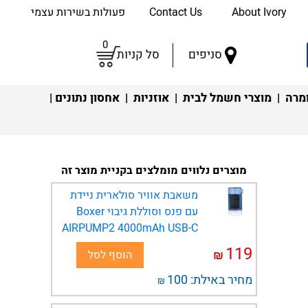
About Ivory
Contact Us
פעולות בשירות עצמי
0
סניפים
סל קניות
מרה
|
מוצרי חשמל לבית
|
אוזניות
|
אחסון נתונים
|
מוצרים נלווים מומלצים בקניית מוצר זה
משאבת אוויר סולארית ניידת
עם פנס וסוללת גיבוי Boxer
AIRPUMP2 4000mAh USB-C
119
₪
הוסף לסל
מחיר באילת:
100
₪