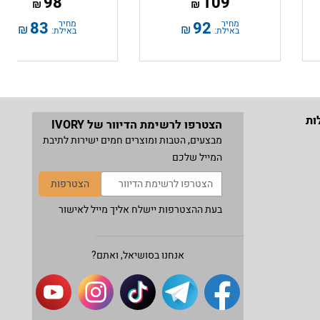
98
109
₪
₪
מחיר
92
מחיר
83
₪
₪
באילת:
באילת:
ות
הצטרפו לרשימת הדיוור של IVORY
מבצעים, הטבות ומוצרים חמים ישירות לתיבת
המייל שלכם
הצטרפות
בעת ההצטרפות יישלח אליך מייל לאישור
אנחנו בסושיאל, ואתם?