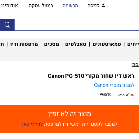
כניסה
הרשמה
ביטול עסקה
אודותינו
יחים
|
סמארטפונים
|
טאבלטים
|
מסכים
|
מדפסות ודיו
|
חו
ת‏
ראש דיו שחור מקורי Canon PG-510
למגוון מוצרי Canon
מק"ט אייבורי:
PG510
מוצר זה לא זמין
למעבר לקטגוריית ראשי דיו למדפסת
לחץ/י כאן