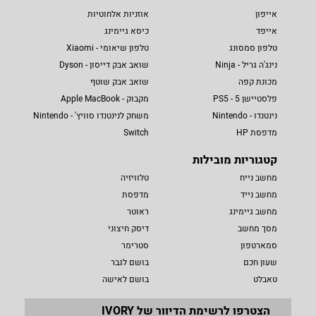
אייפון
אוזניות אלחוטיות
אייפד
כיסא גיימינג
טלפון סמסונג
טלפון שיאומי - Xiaomi
נינג'ה גריל - Ninja
שואב אבק דייסון - Dyson
מכונת קפה
שואב אבק שוטף
פלסטיישן 5 - PS5
מקבוק - Apple MacBook
נינטנדו - Nintendo
משחק לנינטנדו סוויץ' - Nintendo
מדפסת HP
Switch
קטגוריות מובילות
מחשב נייח
טלוויזיה
מחשב נייד
מדפסת
מחשב גיימינג
ראוטר
מסך מחשב
דיסק חיצוני
סמארטפון
סטרימר
שעון חכם
בושם לגבר
טאבלט
בושם לאישה
הצטרפו לרשימת הדיוור של IVORY