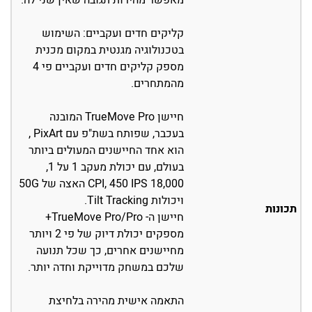
מאפשר מהירות תגובה שאין שני לה.
קליקים חדים ועקביים: השימוש
בטכנולוגיה מגנטית במקום מכנית
מספק קליקים חדים ועקביים פי 4
מהמתחרים.
חיישן TrueMove Pro המובנה
בעכבר, שפותח בשת"פ עם PixArt ,
הוא אחד החיישנים המעולים ביותר
בעולם, עם יכולת מעקב 1 על 1,
18,000 CPI, 450 IPS האצה של 50G
ויכולות Tilt Tracking.
תכונות
חיישן ה- TrueMove Pro/Pro+
מספקים יכולת דיוק של פי 2 ויותר
מחיישנים אחרים, כך שכל תנועה
שלכם במשחק מדוייקת וחדה יותר.
התאמה אישית מהירה בלחיצת