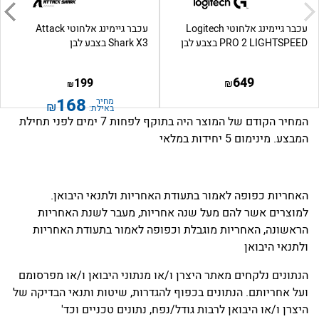
עכבר גיימינג אלחוטי Logitech
עכבר גיימינג אלחוטי Attack
PRO 2 LIGHTSPEED בצבע לבן
Shark X3 בצבע לבן
649
199
₪
₪
168
מחיר
₪
באילת:
המחיר הקודם של המוצר היה בתוקף לפחות 7 ימים לפני תחילת
המבצע. מינימום 5 יחידות במלאי
האחריות כפופה לאמור בתעודת האחריות ולתנאי היבואן.
למוצרים אשר להם מעל שנה אחריות, מעבר לשנת האחריות
הראשונה, האחריות מוגבלת וכפופה לאמור בתעודת האחריות
ולתנאי היבואן
הנתונים נלקחים מאתר היצרן ו/או מנתוני היבואן ו/או מפרסומם
ועל אחריותם. הנתונים בכפוף להגדרות, שיטות ותנאי הבדיקה של
היצרן ו/או היבואן לרבות גודל/נפח, נתונים טכניים וכד'