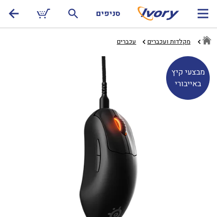
סניפים
מקלדות ועכברים
עכברים‏
מבצעי קיץ
באייבורי