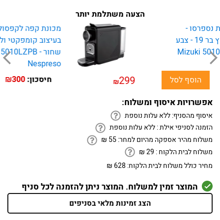
הצעה משתלמת יותר
מכונת קפה לקפסולות נספרסו 
י ולחץ בר 19 - צבע
בעיצו
שחור - Mizuki 5010LZPB
Nespreso
299
חיסכון:
₪300
 לסל
₪
הוס
אפשרויות איסוף ומשלוח:
איסוף מהסניף:
ללא עלות נוספת
הזמנה לסניפי אילת :
ללא עלות נוספת
משלוח מהיר אספקה מהיום למחר:
55
₪
משלוח לבית הלקוח :
29
₪
מחיר כולל משלוח לבית הלקוח:
628 ₪
המוצר זמין למשלוח. המוצר ניתן להזמנה לכל סניף
הצג זמינות מלאי בסניפים