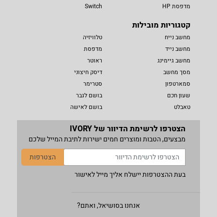
מדפסת HP
Switch
קטגוריות מובילות
מחשב נייח
טלוויזיה
מחשב נייד
מדפסת
מחשב גיימינג
ראוטר
מסך מחשב
דיסק חיצוני
סמארטפון
סטרימר
שעון חכם
בושם לגבר
טאבלט
בושם לאישה
הצטרפו לרשימת הדיוור של IVORY
מבצעים, הטבות ומוצרים חמים ישירות לתיבת המייל שלכם
הצטרפות
בעת ההצטרפות יישלח אליך מייל לאישור
אנחנו בסושיאל, ואתם?