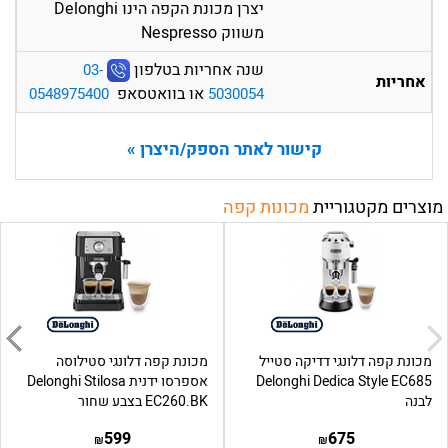
יצרן מכונת הקפה הינו Delonghi
משווק Nespresso
שנה אחריות בטלפון
03-
אחריות
או בוואטסאפ
0548975400
5030054
קישור לאתר הספק/היצרן »
מוצרים מקטגוריית
מכונות קפה
מכונת קפה דלונגי דדיקה סטייל
מכונת קפה דלונגי סטילוסה
Delonghi Dedica Style EC685
אספרסו ידנית Delonghi Stilosa
לבנה
EC260.BK בצבע שחור
599
675
₪
₪