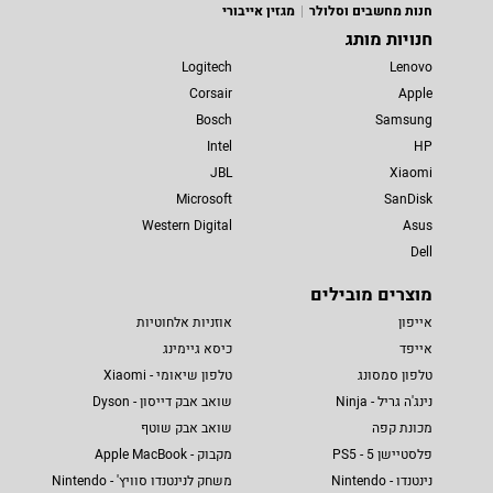
חנות מחשבים וסלולר
מגזין אייבורי
חנויות מותג
Logitech
Lenovo
Corsair
Apple
Bosch
Samsung
Intel
HP
JBL
Xiaomi
Microsoft
SanDisk
Western Digital
Asus
Dell
מוצרים מובילים
אייפון
אוזניות אלחוטיות
אייפד
כיסא גיימינג
טלפון סמסונג
טלפון שיאומי - Xiaomi
נינג'ה גריל - Ninja
שואב אבק דייסון - Dyson
מכונת קפה
שואב אבק שוטף
פלסטיישן 5 - PS5
מקבוק - Apple MacBook
נינטנדו - Nintendo
משחק לנינטנדו סוויץ' - Nintendo