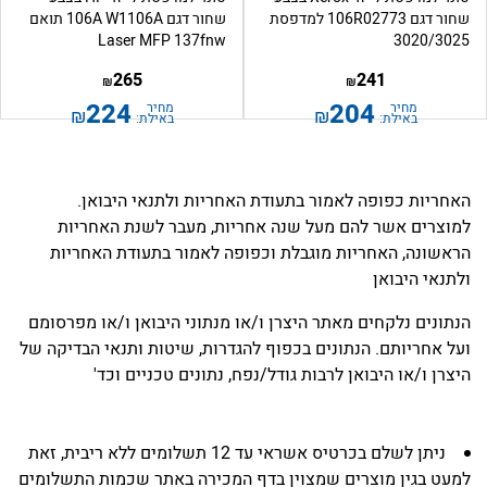
שחור דגם 106R02773 למדפסת
שחור דגם 106A W1106A תואם
Laser MFP 137fnw
3020/3025
265
241
₪
₪
224
204
מחיר
מחיר
₪
₪
באילת:
באילת:
האחריות כפופה לאמור בתעודת האחריות ולתנאי היבואן.
למוצרים אשר להם מעל שנה אחריות, מעבר לשנת האחריות
הראשונה, האחריות מוגבלת וכפופה לאמור בתעודת האחריות
ולתנאי היבואן
הנתונים נלקחים מאתר היצרן ו/או מנתוני היבואן ו/או מפרסומם
ועל אחריותם. הנתונים בכפוף להגדרות, שיטות ותנאי הבדיקה של
היצרן ו/או היבואן לרבות גודל/נפח, נתונים טכניים וכד'
ניתן לשלם בכרטיס אשראי עד 12 תשלומים ללא ריבית, זאת
למעט בגין מוצרים שמצוין בדף המכירה באתר שכמות התשלומים