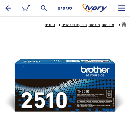
סניפים
מדפסות, מגרסות, סורקים ואביזרים
טונרים‏