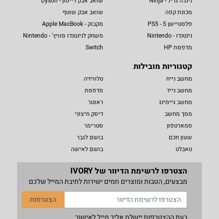
נינג'ה גריל - Ninja
שואב אבק דייסון - Dyson
מכונת קפה
שואב אבק שוטף
פלסטיישן 5 - PS5
מקבוק - Apple MacBook
נינטנדו - Nintendo
משחק לנינטנדו סוויץ' - Nintendo
מדפסת HP
Switch
קטגוריות מובילות
מחשב נייח
טלוויזיה
מחשב נייד
מדפסת
מחשב גיימינג
ראוטר
מסך מחשב
דיסק חיצוני
סמארטפון
סטרימר
שעון חכם
בושם לגבר
טאבלט
בושם לאישה
הצטרפו לרשימת הדיוור של IVORY
מבצעים, הטבות ומוצרים חמים ישירות לתיבת המייל שלכם
הצטרפות
בעת ההצטרפות יישלח אליך מייל לאישור