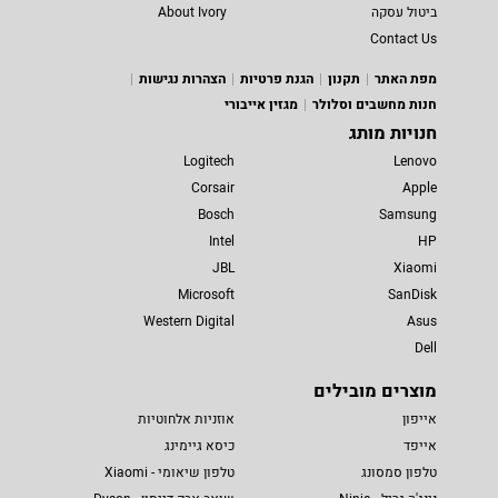
ביטול עסקה
About Ivory
Contact Us
מפת האתר
תקנון
הגנת פרטיות
הצהרות נגישות
חנות מחשבים וסלולר
מגזין אייבורי
חנויות מותג
Logitech
Lenovo
Corsair
Apple
Bosch
Samsung
Intel
HP
JBL
Xiaomi
Microsoft
SanDisk
Western Digital
Asus
Dell
מוצרים מובילים
אייפון
אוזניות אלחוטיות
אייפד
כיסא גיימינג
טלפון סמסונג
טלפון שיאומי - Xiaomi