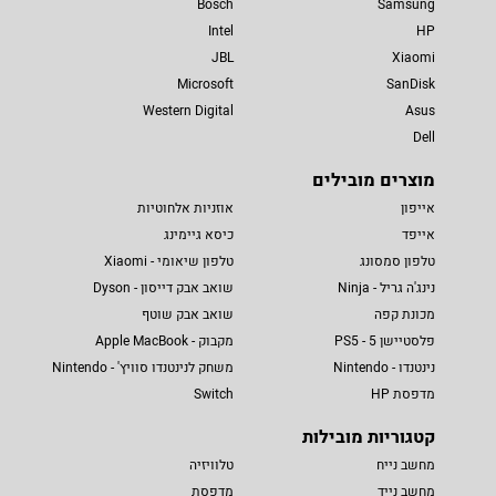
Bosch
Samsung
Intel
HP
JBL
Xiaomi
Microsoft
SanDisk
Western Digital
Asus
Dell
מוצרים מובילים
אייפון
אוזניות אלחוטיות
אייפד
כיסא גיימינג
טלפון סמסונג
טלפון שיאומי - Xiaomi
נינג'ה גריל - Ninja
שואב אבק דייסון - Dyson
מכונת קפה
שואב אבק שוטף
פלסטיישן 5 - PS5
מקבוק - Apple MacBook
נינטנדו - Nintendo
משחק לנינטנדו סוויץ' - Nintendo
מדפסת HP
Switch
קטגוריות מובילות
מחשב נייח
טלוויזיה
מחשב נייד
מדפסת