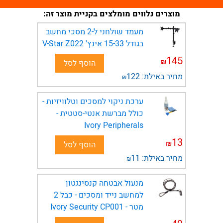
מוצרים נלווים מומלצים בקניית מוצר זה:
מעמד שולחני ל-2 מסכי מחשב
בגודל 15-33 אינץ' V-Star Z022
145
₪
הוסף לסל
מחיר באילת:
122
₪
ערכת ניקוי למסכים וטלוויזיות -
כולל מברשת אנטי-סטטית -
Ivory Peripherals
13
₪
הוסף לסל
מחיר באילת:
11
₪
מנעול אבטחה קנסינגטון
למחשב נייד ומסכים - כבל 2
מטר - Ivory Security CP001