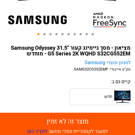
מציאון - מסך גיימינג קעור ''31.5 Samsung Odyssey
G5 Series 2K WQHD S32CG552EM - מוחדש
למגוון מוצרי Samsung
מק"ט אייבורי:
SAMS32CG552EMP
קיים גם ב:
חדש
מוצר זה לא זמין
למעבר לקטגוריית מסכי מחשב
לחץ/י כאן