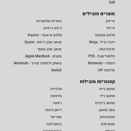
Dell
מוצרים מובילים
אייפון
אוזניות אלחוטיות
אייפד
כיסא גיימינג
טלפון סמסונג
טלפון שיאומי - Xiaomi
נינג'ה גריל - Ninja
שואב אבק דייסון - Dyson
מכונת קפה
שואב אבק שוטף
פלסטיישן 5 - PS5
מקבוק - Apple MacBook
נינטנדו - Nintendo
משחק לנינטנדו סוויץ' - Nintendo
מדפסת HP
Switch
קטגוריות מובילות
מחשב נייח
טלוויזיה
מחשב נייד
מדפסת
מחשב גיימינג
ראוטר
מסך מחשב
דיסק חיצוני
סמארטפון
סטרימר
שעון חכם
בושם לגבר
טאבלט
בושם לאישה