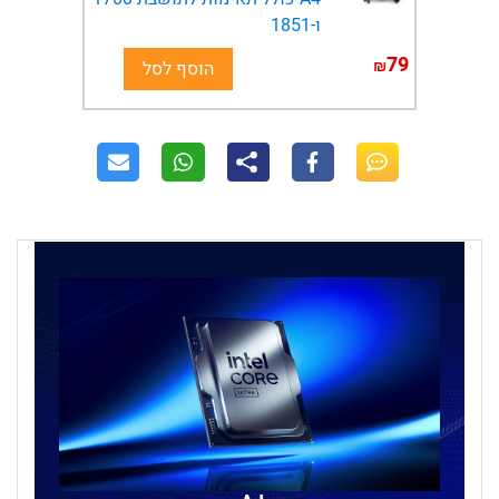
ו-1851
79
₪
הוסף לסל