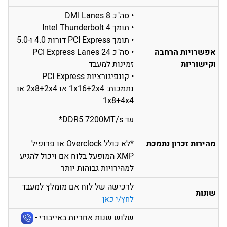
• סה"כ 8 DMI Lanes
• תומך Intel Thunderbolt 4
• תומך PCI Express דורות 4.0 ו-5.0
אפשרויות הרחבה
• סה"כ 24 PCI Express Lanes
וקישוריות
זמינות למעבד
• קונפיגורציות PCI Express
נתמכות: 1x16+2x4 או 2x8+2x4 או
1x8+4x4
עד DDR5 7200MT/s*
מהירות זכרון נתמכת
*לא כולל Overclock או פרופיל
XMP המופעל בלוח אם ויכול להגיע
למהירויות גבוהות יותר
לרכישה של לוח אם מומלץ למעבד
שונות
לחץ/י כאן
שלוש שנות אחריות באייבורי -