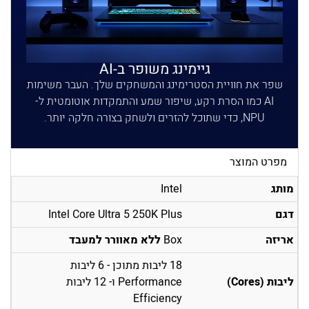
גיימינג משופר ב-AI
שפר את חוויית הסטרימינג והמשחקים שלך. העבר משימות
AI כמו הסרת רקע, שיפור שמע והתמקדות אוטומטית ל-
NPU, כדי שתוכל להזרים ולשחק בצורה חלקה יותר.
מפרט המוצר
מותג
Intel
דגם
Intel Core Ultra 5 250K Plus
אריזה
Box
ללא מאוורר למעבד
18 ליבות מתוכן - 6 ליבות
ליבות (Cores)
Performance ו- 12 ליבות
Efficiency