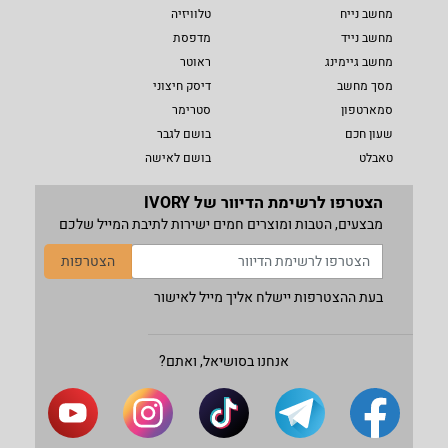
מחשב נייח
טלוויזיה
מחשב נייד
מדפסת
מחשב גיימינג
ראוטר
מסך מחשב
דיסק חיצוני
סמארטפון
סטרימר
שעון חכם
בושם לגבר
טאבלט
בושם לאישה
הצטרפו לרשימת הדיוור של IVORY
מבצעים, הטבות ומוצרים חמים ישירות לתיבת המייל שלכם
הצטרפות
בעת ההצטרפות יישלח אליך מייל לאישור
אנחנו בסושיאל, ואתם?