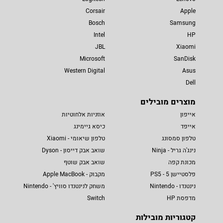
Corsair
Apple
Bosch
Samsung
Intel
HP
JBL
Xiaomi
Microsoft
SanDisk
Western Digital
Asus
Dell
מוצרים מובילים
אייפון
אוזניות אלחוטיות
אייפד
כיסא גיימינג
טלפון סמסונג
טלפון שיאומי - Xiaomi
נינג'ה גריל - Ninja
שואב אבק דייסון - Dyson
מכונת קפה
שואב אבק שוטף
פלסטיישן 5 - PS5
מקבוק - Apple MacBook
נינטנדו - Nintendo
משחק לנינטנדו סוויץ' - Nintendo
מדפסת HP
Switch
קטגוריות מובילות