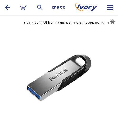
סניפים
אחסון נתונים חיצוני
זכרונות ניידים USB (דיסק און קי)‏