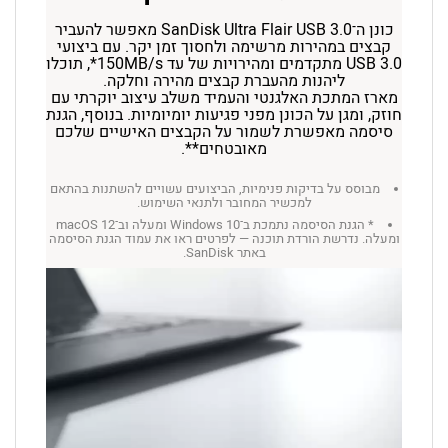
כונן ה־SanDisk Ultra Flair USB 3.0 מאפשר להעביר
קבצים במהירות מרשימה ולחסוך זמן יקר. עם ביצועי
USB 3.0 מתקדמים ומהירויות של עד 150MB/s*, תוכלו
ליהנות מהעברת קבצים מהירה וחלקה.
מארז המתכת האלגנטי והעמיד משלב עיצוב יוקרתי עם
חוזק, ומגן על הכונן מפני פגיעות יומיומיות. בנוסף, הגנת
סיסמה מאפשרת לשמור על הקבצים האישיים שלכם
מאובטחים**.
מבוסס על בדיקות פנימיות, הביצועים עשויים להשתנות בהתאם
למכשיר המחובר ולתנאי השימוש.
* הגנת הסיסמה נתמכת ב־Windows 10 ומעלה וב־macOS 12
ומעלה. נדרשת הורדת תוכנה — לפרטים ראו את עמוד הגנת הסיסמה
באתר SanDisk.