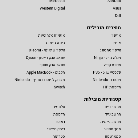
Microsoft
SanDisk
Western Digital
Asus
Dell
מוצרים מובילים
אייפון
אוזניות אלחוטיות
אייפד
כיסא גיימינג
טלפון סמסונג
טלפון שיאומי - Xiaomi
נינג'ה גריל - Ninja
שואב אבק דייסון - Dyson
מכונת קפה
שואב אבק שוטף
פלסטיישן 5 - PS5
מקבוק - Apple MacBook
נינטנדו - Nintendo
משחק לנינטנדו סוויץ' - Nintendo
מדפסת HP
Switch
קטגוריות מובילות
מחשב נייח
טלוויזיה
מחשב נייד
מדפסת
מחשב גיימינג
ראוטר
מסך מחשב
דיסק חיצוני
סמארטפון
סטרימר