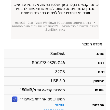
שתפו קבצים בקלות, אך שלטו בגישה אל המידע האישי.
מנגנון הגנת סיסמה פשוט לשימוש מאפשר להבטיח
שרק מי שתרצו יוכל לצפות בקבצים רגישים.
הגנת הסיסמה נתמכת ב־Windows 10 ומעלה וב־macOS 12
ומעלה. נדרשת הורדת תוכנה — לפרטים ראו את עמוד הגנת הסיסמה
באתר SanDisk.
מפרט המוצר
מותג
SanDisk
דגם
SDCZ73-032G-G46
נפח
32GB
ממשק
USB 3.0
שונות
מהירות קריאה עד 150MB/s
חמש שנים אחריות באייבורי -
אחריות
‎*8280