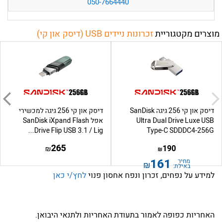
050-7664440
מוצרים מקטגוריית
זכרונות ניידים USB (דיסק און קי)
דיסק און קי 256 גיגה SanDisk
דיסק און קי 256 גיגה למכשירי
Ultra Dual Drive Luxe USB
אפל SanDisk iXpand Flash
Drive Flip USB 3.1 / Lig...
Type-C SDDDC4-256G
265
190
₪
₪
161
מחיר
₪
באילת:
למידע על נפחים, זכרון ונפח אחסון פנוי
לחץ/י כאן
האחריות כפופה לאמור בתעודת האחריות ולתנאי היבואן.