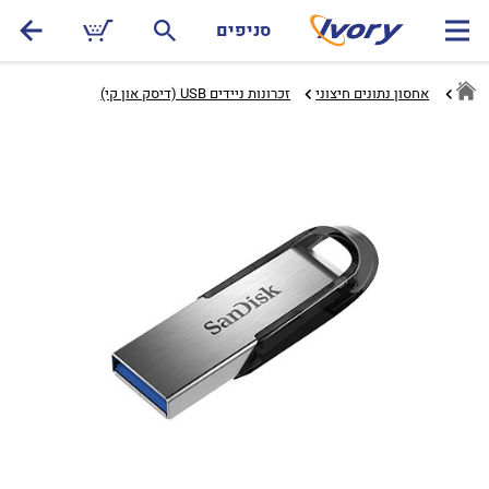
סניפים
אחסון נתונים חיצוני
זכרונות ניידים USB (דיסק און קי)‏