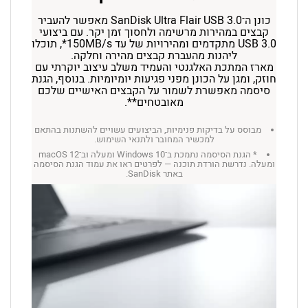
כונן ה־SanDisk Ultra Flair USB 3.0 מאפשר להעביר
קבצים במהירות מרשימה ולחסוך זמן יקר. עם ביצועי
USB 3.0 מתקדמים ומהירויות של עד 150MB/s*, תוכלו
ליהנות מהעברת קבצים מהירה וחלקה.
מארז המתכת האלגנטי והעמיד משלב עיצוב יוקרתי עם
חוזק, ומגן על הכונן מפני פגיעות יומיומיות. בנוסף, הגנת
סיסמה מאפשרת לשמור על הקבצים האישיים שלכם
מאובטחים**.
מבוסס על בדיקות פנימיות, הביצועים עשויים להשתנות בהתאם
למכשיר המחובר ולתנאי השימוש.
* הגנת הסיסמה נתמכת ב־Windows 10 ומעלה וב־macOS 12
ומעלה. נדרשת הורדת תוכנה — לפרטים ראו את עמוד הגנת הסיסמה
באתר SanDisk.