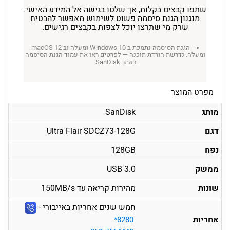
שתפו קבצים בקלות, אך שלטו בגישה אל המידע האישי.
מנגנון הגנת סיסמה פשוט לשימוש מאפשר להבטיח
שרק מי שתרצו יוכל לצפות בקבצים רגישים.
הגנת הסיסמה נתמכת ב־Windows 10 ומעלה וב־macOS 12
ומעלה. נדרשת הורדת תוכנה — לפרטים ראו את עמוד הגנת הסיסמה
באתר SanDisk.
מפרט המוצר
מותג
SanDisk
דגם
Ultra Flair SDCZ73-128G
נפח
128GB
ממשק
USB 3.0
שונות
מהירות קריאה עד 150MB/s
חמש שנים אחריות באייבורי -
אחריות
‎*8280