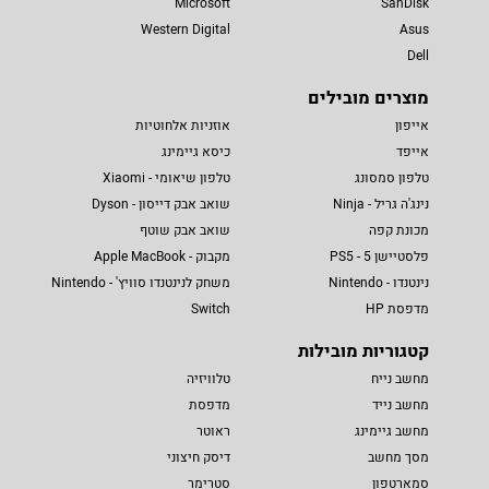
Microsoft
SanDisk
Western Digital
Asus
Dell
מוצרים מובילים
אייפון
אוזניות אלחוטיות
אייפד
כיסא גיימינג
טלפון סמסונג
טלפון שיאומי - Xiaomi
נינג'ה גריל - Ninja
שואב אבק דייסון - Dyson
מכונת קפה
שואב אבק שוטף
פלסטיישן 5 - PS5
מקבוק - Apple MacBook
נינטנדו - Nintendo
משחק לנינטנדו סוויץ' - Nintendo
מדפסת HP
Switch
קטגוריות מובילות
מחשב נייח
טלוויזיה
מחשב נייד
מדפסת
מחשב גיימינג
ראוטר
מסך מחשב
דיסק חיצוני
סמארטפון
סטרימר