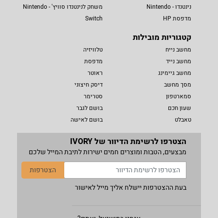
נינטנדו - Nintendo
משחק לנינטנדו סוויץ' - Nintendo
מדפסת HP
Switch
קטגוריות מובילות
מחשב נייח
טלוויזיה
מחשב נייד
מדפסת
מחשב גיימינג
ראוטר
מסך מחשב
דיסק חיצוני
סמארטפון
סטרימר
שעון חכם
בושם לגבר
טאבלט
בושם לאישה
הצטרפו לרשימת הדיוור של IVORY
מבצעים, הטבות ומוצרים חמים ישירות לתיבת המייל שלכם
הצטרפות
בעת ההצטרפות יישלח אליך מייל לאישור