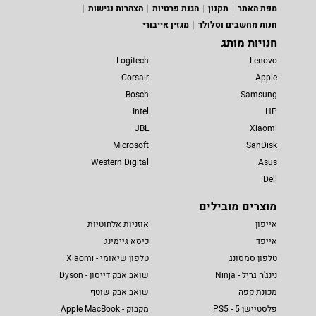
מפת האתר
תקנון
הגנת פרטיות
הצהרות נגישות
חנות מחשבים וסלולר
מגזין אייבורי
חנויות מותג
Logitech
Lenovo
Corsair
Apple
Bosch
Samsung
Intel
HP
JBL
Xiaomi
Microsoft
SanDisk
Western Digital
Asus
Dell
מוצרים מובילים
אייפון
אוזניות אלחוטיות
אייפד
כיסא גיימינג
טלפון סמסונג
טלפון שיאומי - Xiaomi
נינג'ה גריל - Ninja
שואב אבק דייסון - Dyson
מכונת קפה
שואב אבק שוטף
פלסטיישן 5 - PS5
מקבוק - Apple MacBook