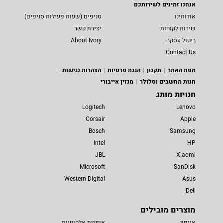
אנחנו זמינים לשירותכם
אודותינו
סניפים (שעות פעילות סניפים)
שירות לקוחות
יצירת קשר
ביטול עסקה
About Ivory
Contact Us
מפת האתר
תקנון
הגנת פרטיות
הצהרות נגישות
חנות מחשבים וסלולר
מגזין אייבורי
חנויות מותג
Logitech
Lenovo
Corsair
Apple
Bosch
Samsung
Intel
HP
JBL
Xiaomi
Microsoft
SanDisk
Western Digital
Asus
Dell
מוצרים מובילים
אייפון
אוזניות אלחוטיות