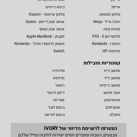
אייפד
כיסא גיימינג
טלפון סמסונג
טלפון שיאומי - Xiaomi
נינג'ה גריל - Ninja
שואב אבק דייסון - Dyson
מכונת קפה
שואב אבק שוטף
פלסטיישן 5 - PS5
מקבוק - Apple MacBook
נינטנדו - Nintendo
משחק לנינטנדו סוויץ' - Nintendo
מדפסת HP
Switch
קטגוריות מובילות
מחשב נייח
טלוויזיה
מחשב נייד
מדפסת
מחשב גיימינג
ראוטר
מסך מחשב
דיסק חיצוני
סמארטפון
סטרימר
שעון חכם
בושם לגבר
טאבלט
בושם לאישה
הצטרפו לרשימת הדיוור של IVORY
מבצעים, הטבות ומוצרים חמים ישירות לתיבת המייל שלכם